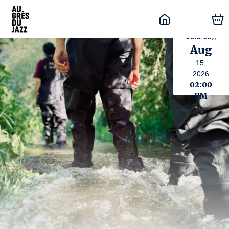
Saturday,
Aug
15,
2026
02:00
PM