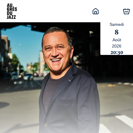
Samedi
8
Août
2026
20:30