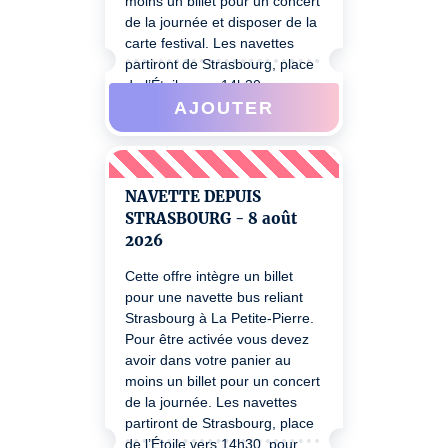
moins un billet pour un concert
de la journée et disposer de la
carte festival. Les navettes
partiront de Strasbourg, place
de l’Étoile vers 14h30, pour
AJOUTER
arriver à La Petite Pierre vers
15h30, et repartir vers 23h
après les concerts payants du
jour. Les horaires précises de
départ seront confirmés par
NAVETTE DEPUIS
mail quelques jours avant le
STRASBOURG - 8 août
concert.
2026
Cette offre intègre un billet
pour une navette bus reliant
Strasbourg à La Petite-Pierre.
Pour être activée vous devez
avoir dans votre panier au
moins un billet pour un concert
de la journée. Les navettes
partiront de Strasbourg, place
de l’Étoile vers 14h30, pour