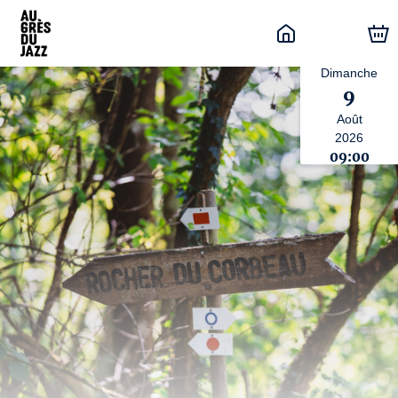
Dimanche
9
Août
2026
09:00