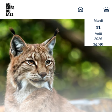
Mardi
11
Août
2026
14:30