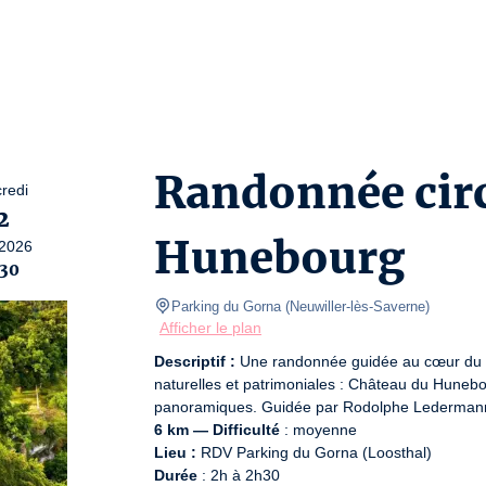
Randonnée circ
redi
2
Hunebourg
2026
:30
Parking du Gorna
(
Neuwiller-lès-Saverne
)
Afficher le plan
Descriptif :
 Une randonnée guidée au cœur du ma
naturelles et patrimoniales : Château du Hunebo
6 km — Difficulté
Lieu :
Durée