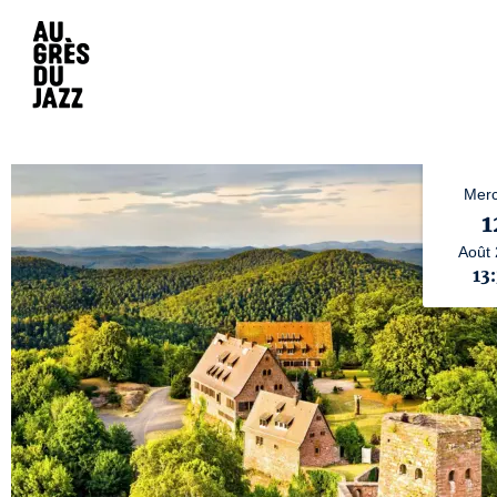
Merc
1
Août
13